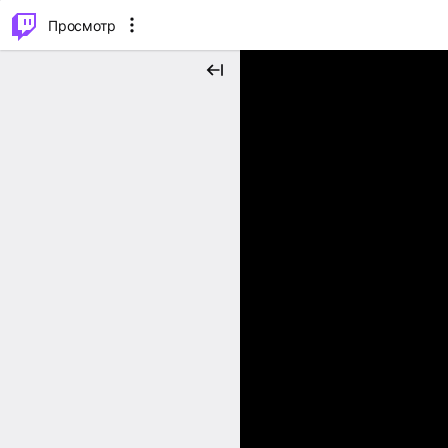
.
⌥
P
Просмотр