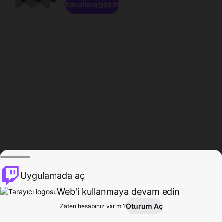
Kanallara göz at
Uygulamada aç
Web'i kullanmaya devam edin
Oturum Aç
Zaten hesabınız var mı?
Ana Sayfa
Gözat
Aktivite
Profil