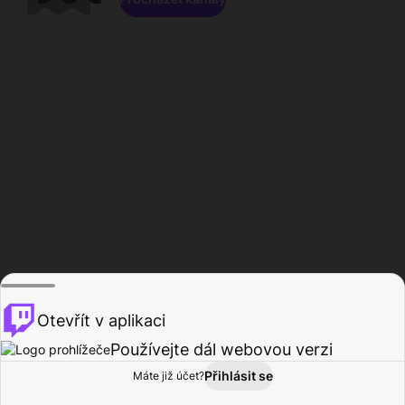
Otevřít v aplikaci
Používejte dál webovou verzi
Přihlásit se
Máte již účet?
Domů
Procházet
Aktivita
Profil