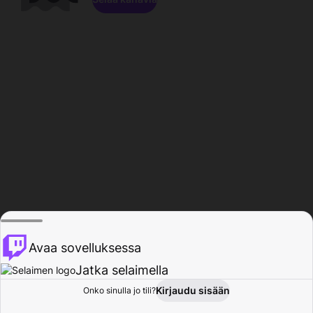
Avaa sovelluksessa
Jatka selaimella
Kirjaudu sisään
Onko sinulla jo tili?
Koti
Selaa
Toiminta
Profiili