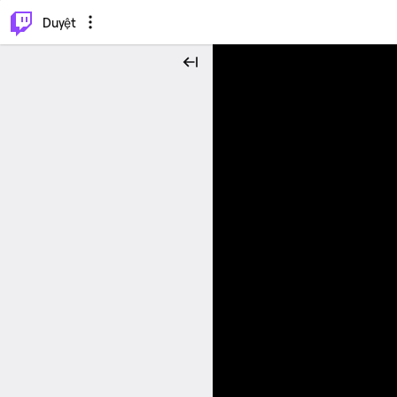
.
⌥
P
Duyệt