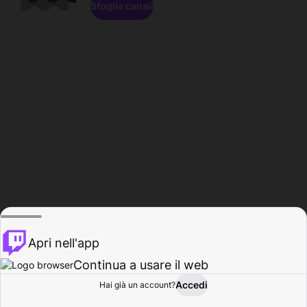
Sfoglia canali
Apri nell'app
Continua a usare il web
Accedi
Hai già un account?
Base
Sfoglia
Attività
Profilo