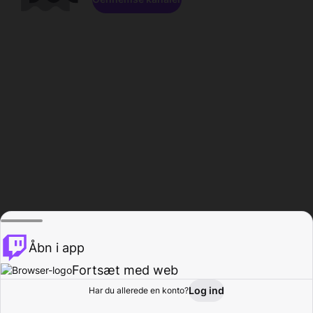
Åbn i app
Fortsæt med web
Log ind
Har du allerede en konto?
Hjem
Gennemse
Aktivitet
Profil