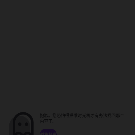
抱歉。您恐怕得搭乘时光机才有办法找回那个
内容了。
浏览频道