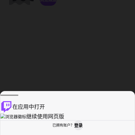
在应用中打开
继续使用网页版
登录
已拥有账户？
主页
浏览
活动纪录
个人资料