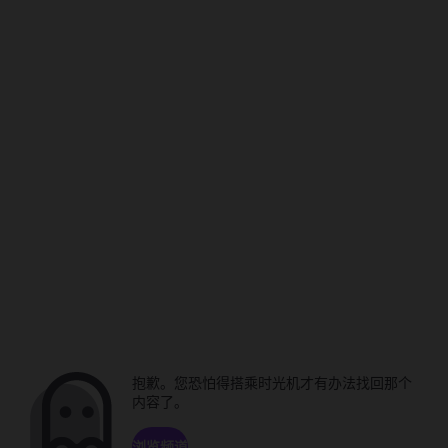
抱歉。您恐怕得搭乘时光机才有办法找回那个
内容了。
浏览频道