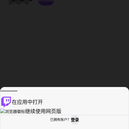
在应用中打开
继续使用网页版
登录
已拥有账户？
主页
浏览
活动纪录
个人资料