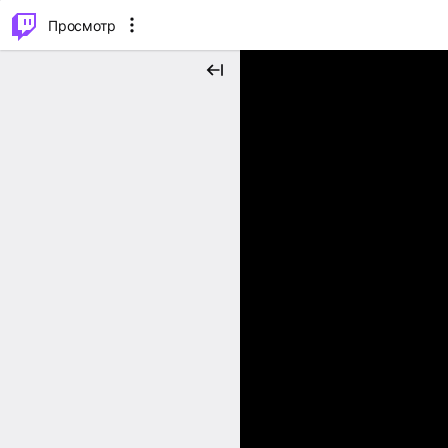
.
⌥
P
Просмотр