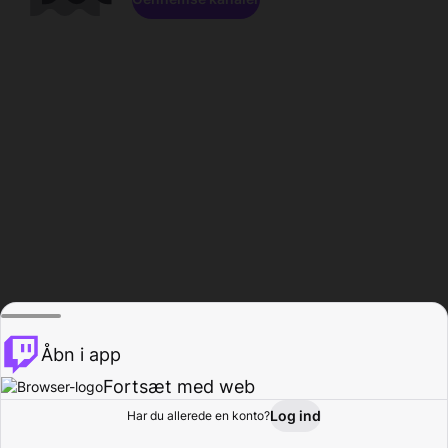
Åbn i app
Fortsæt med web
Log ind
Har du allerede en konto?
Hjem
Gennemse
Aktivitet
Profil