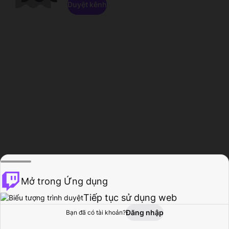
Duyệt kênh
Mở trong Ứng dụng
Tiếp tục sử dụng web
Đăng nhập
Bạn đã có tài khoản?
Trang chủ
Duyệt
Hoạt động
Hồ sơ