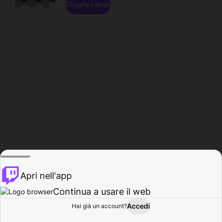
Sfoglia canali
Apri nell'app
Continua a usare il web
Accedi
Hai già un account?
Base
Sfoglia
Attività
Profilo