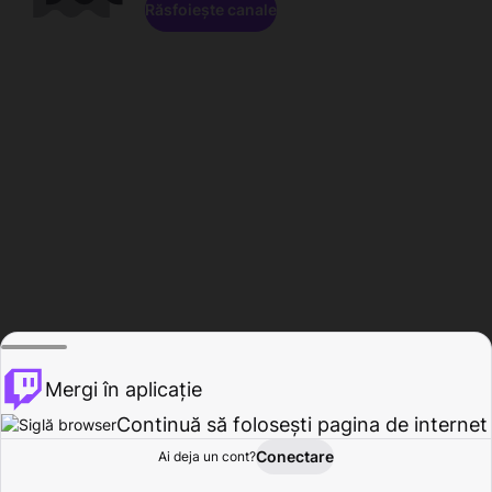
Răsfoiește canale
Mergi în aplicație
Continuă să folosești pagina de internet
Conectare
Ai deja un cont?
Acasă
Răsfoire
Activitate
Profil