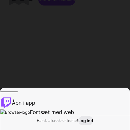
Åbn i app
Fortsæt med web
Log ind
Har du allerede en konto?
Hjem
Gennemse
Aktivitet
Profil