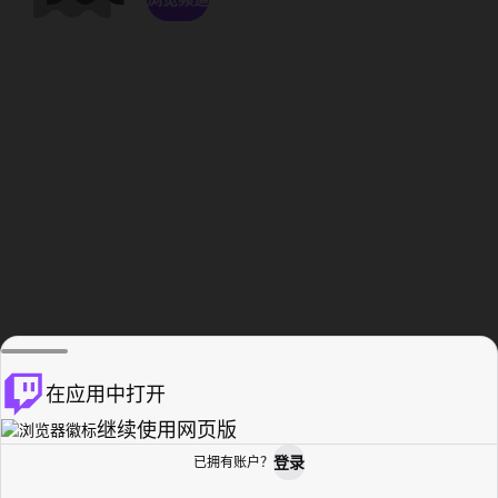
在应用中打开
继续使用网页版
登录
已拥有账户？
主页
浏览
活动纪录
个人资料