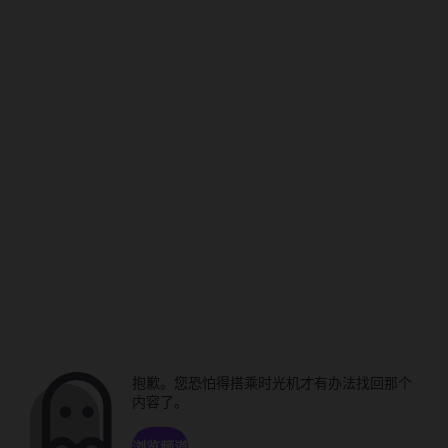
抱歉。您恐怕得搭乘时光机才有办法找回那个
内容了。
浏览频道