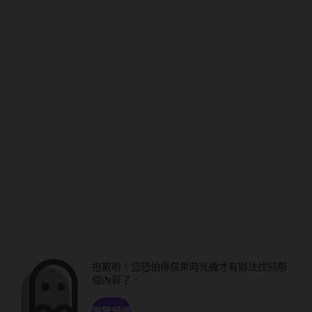
抱歉啦！您恐怕得搭乘時光機才有辦法找回那
個內容了。
瀏覽頻道