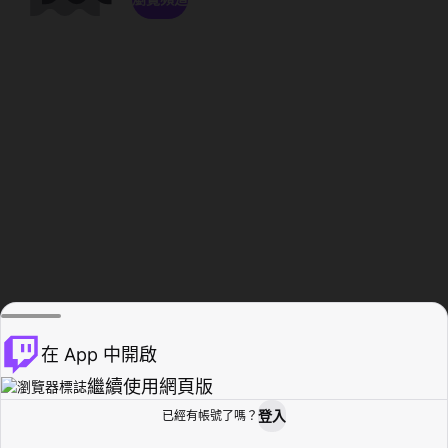
在 App 中開啟
繼續使用網頁版
登入
已經有帳號了嗎？
創作者基地
瀏覽
活動紀錄
個人檔案