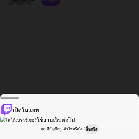
เปิดในแอพ
ใช้งานเว็บต่อไป
ล็อกอิน
คุณมีบัญชีอยู่แล้วใช่หรือไม่?
หน้าแรก
เรียกดู
กิจกรรม
โปรไฟล์