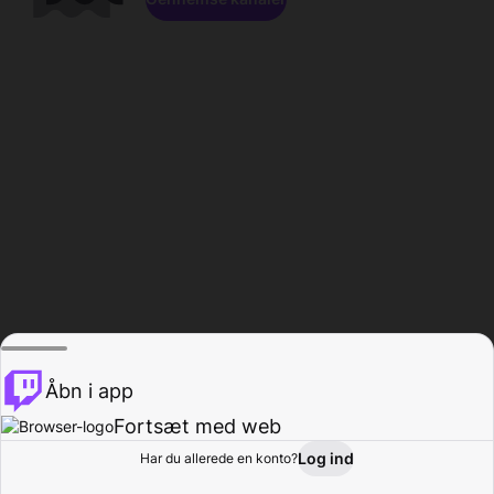
Åbn i app
Fortsæt med web
Log ind
Har du allerede en konto?
Hjem
Gennemse
Aktivitet
Profil