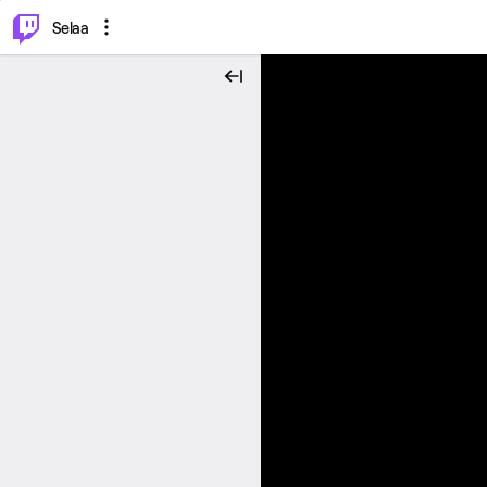
⌥
P
Selaa