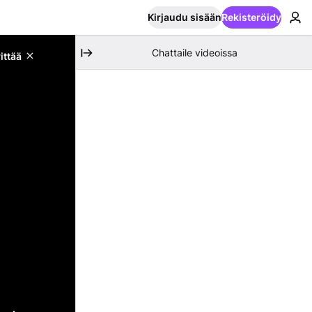
Kirjaudu sisään
Rekisteröidy
Chattaile videoissa
ittää