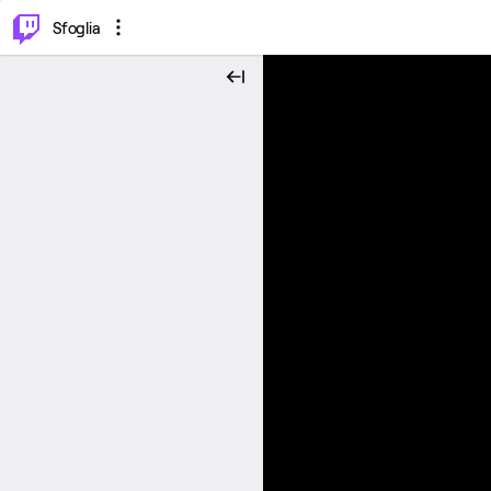
⌥
P
Sfoglia