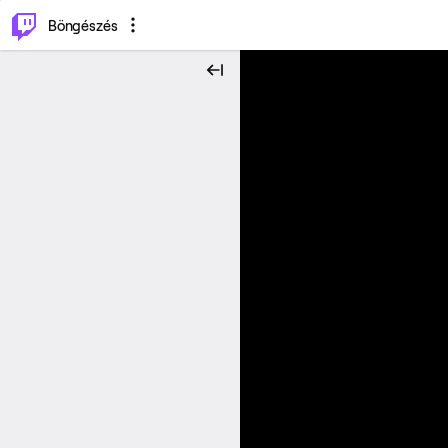
⌥
P
Böngészés