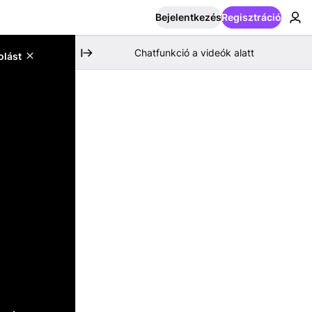
Bejelentkezés
Regisztráció
Chatfunkció a videók alatt
olást