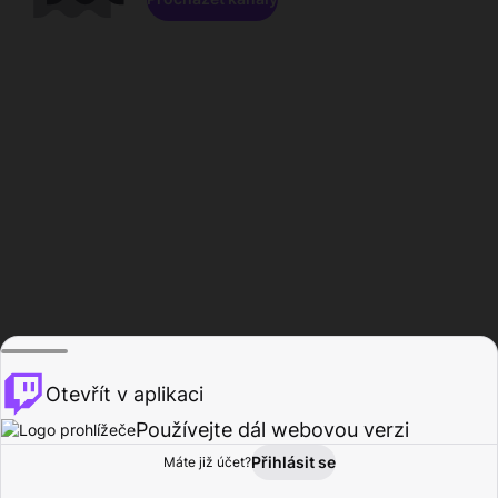
Otevřít v aplikaci
Používejte dál webovou verzi
Přihlásit se
Máte již účet?
Domů
Procházet
Aktivita
Profil