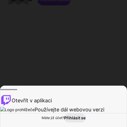
Otevřít v aplikaci
Používejte dál webovou verzi
Přihlásit se
Máte již účet?
Domů
Procházet
Aktivita
Profil