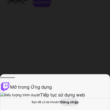
Duyệt kênh
Mở trong Ứng dụng
Tiếp tục sử dụng web
Đăng nhập
Bạn đã có tài khoản?
Trang chủ
Duyệt
Hoạt động
Hồ sơ