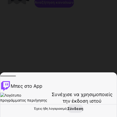
Αναζήτηση καναλιών
Μπες στο App
Συνέχισε να χρησιμοποιείς
την έκδοση ιστού
Σύνδεση
Έχεις ήδη λογαριασμό;
Αρχική σελίδα
Περιήγηση
Δραστηριότητα
Προφίλ