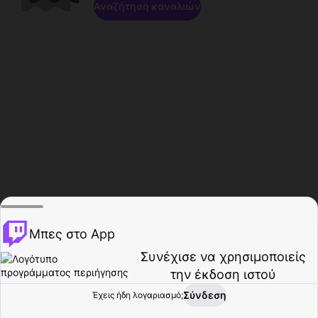
Αναζήτηση καναλιών
Μπες στο App
Συνέχισε να χρησιμοποιείς
την έκδοση ιστού
Σύνδεση
Έχεις ήδη λογαριασμό;
Αρχική σελίδα
Περιήγηση
Δραστηριότητα
Προφίλ