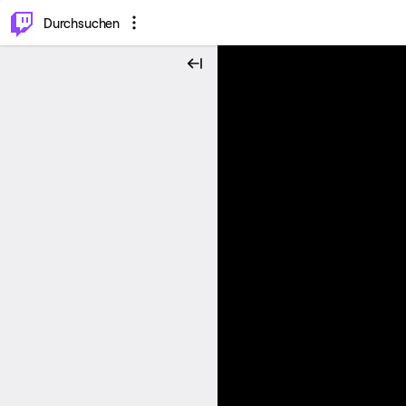
.
⌥
P
Durchsuchen