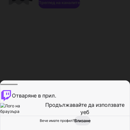
Преглед на каналите
Отваряне в прил.
Продължавайте да използвате
уеб
Влизане
Вече имате профил?
Начало
Преглед
Активност
Профил