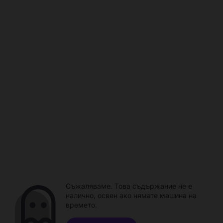
Съжаляваме. Това съдържание не е
налично, освен ако нямате машина на
времето.