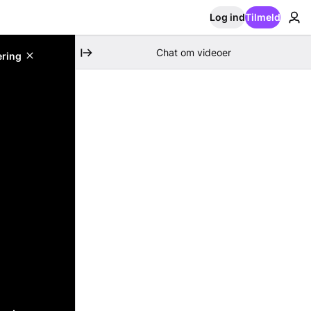
Log ind
Tilmeld
Chat om videoer
ering