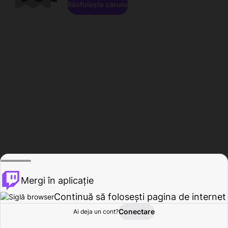
Răsfoiește canale
Mergi în aplicație
Continuă să folosești pagina de internet
Conectare
Ai deja un cont?
Acasă
Răsfoire
Activitate
Profil