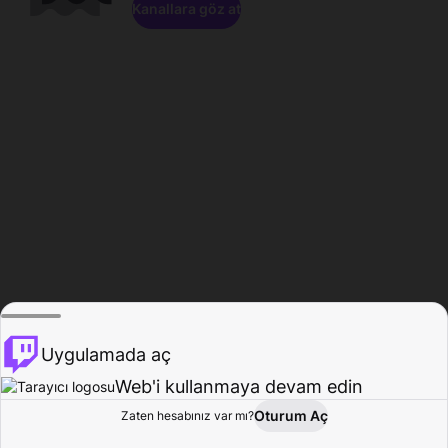
Kanallara göz at
Uygulamada aç
Web'i kullanmaya devam edin
Oturum Aç
Zaten hesabınız var mı?
Ana Sayfa
Gözat
Aktivite
Profil