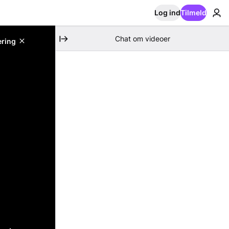
Log ind
Tilmeld
Chat om videoer
ering