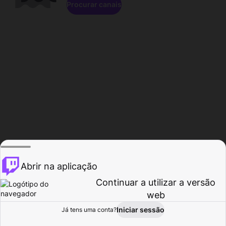
Procurar canais
Abrir na aplicação
Continuar a utilizar a versão
web
Iniciar sessão
Já tens uma conta?
Página inicial
Procurar
Atividade
Perfil