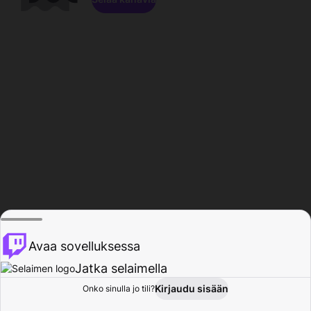
Avaa sovelluksessa
Jatka selaimella
Kirjaudu sisään
Onko sinulla jo tili?
Koti
Selaa
Toiminta
Profiili