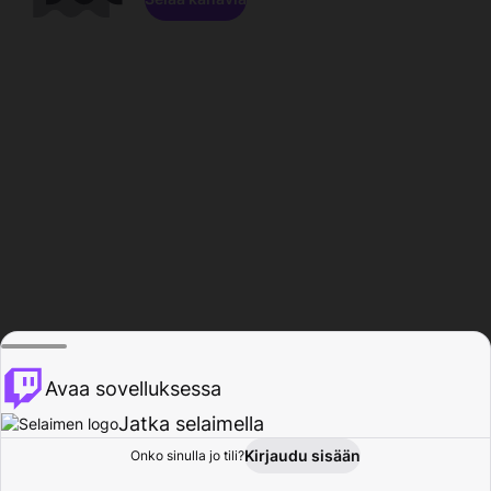
Avaa sovelluksessa
Jatka selaimella
Kirjaudu sisään
Onko sinulla jo tili?
Koti
Selaa
Toiminta
Profiili