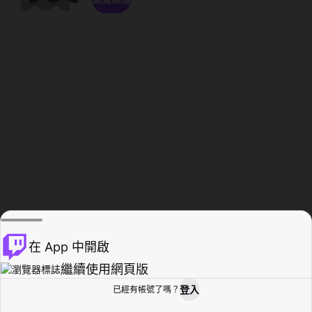
在 App 中開啟
繼續使用網頁版
登入
已經有帳號了嗎？
創作者基地
瀏覽
活動紀錄
個人檔案