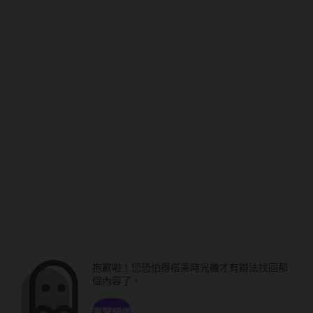
抱歉啦！您恐怕得搭乘時光機才有辦法找回那
個內容了。
瀏覽頻道