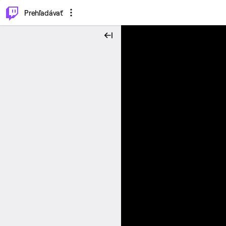
..
⌥
P
Prehľadávať