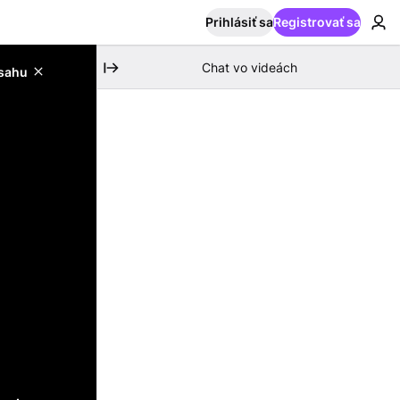
Prihlásiť sa
Registrovať sa
Chat vo videách
bsahu