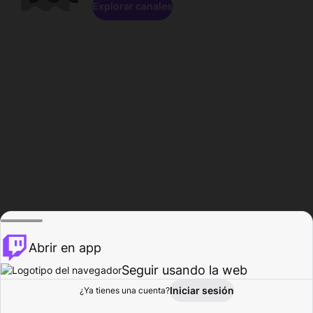
Explorar canales
Abrir en app
Seguir usando la web
Iniciar sesión
Página del
¿Ya tienes una cuenta?
Explorar
Actividad
Perfil
Creador