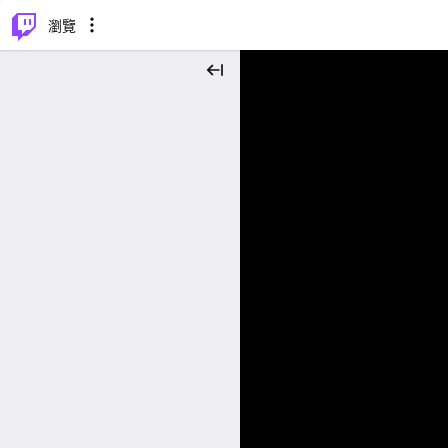
⌥
P
瀏覽