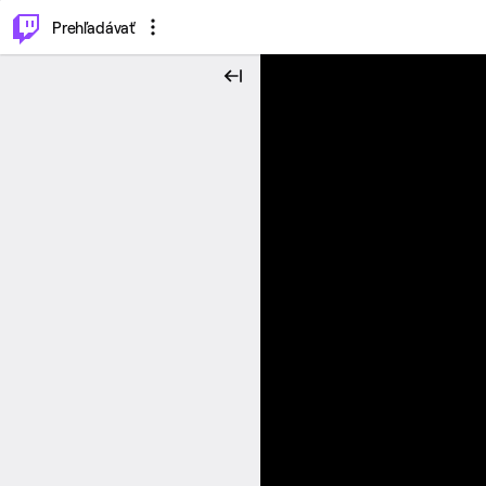
..
⌥
P
Prehľadávať