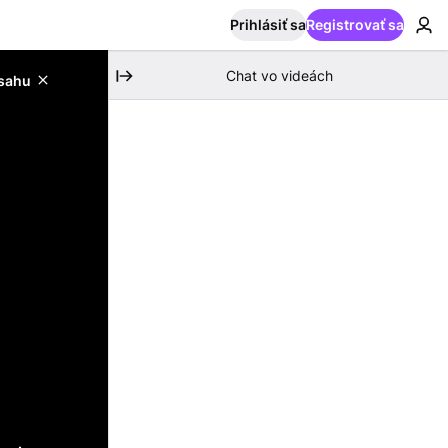
Prihlásiť sa
Registrovať sa
Chat vo videách
bsahu