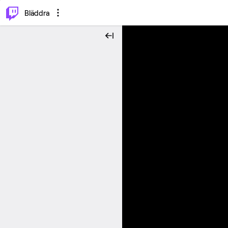
⌥
P
Bläddra