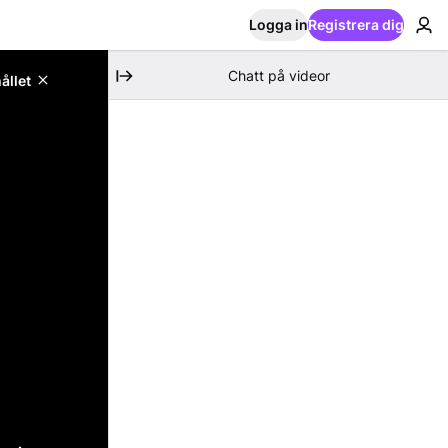
Logga in
Registrera dig
Chatt på videor
ållet