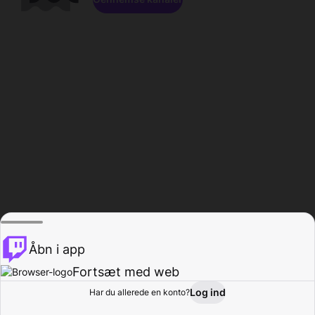
Åbn i app
Fortsæt med web
Log ind
Har du allerede en konto?
Hjem
Gennemse
Aktivitet
Profil