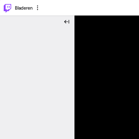
⌥
P
Bladeren