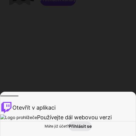
Otevřít v aplikaci
Používejte dál webovou verzi
Přihlásit se
Máte již účet?
Domů
Procházet
Aktivita
Profil