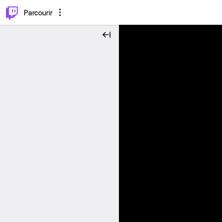
⌥
P
Parcourir