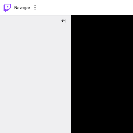
⌥
P
Navegar