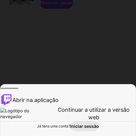
Procurar canais
Abrir na aplicação
Continuar a utilizar a versão
web
Iniciar sessão
Já tens uma conta?
Página inicial
Procurar
Atividade
Perfil