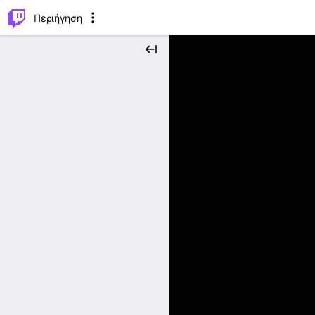
..
⌥
P
Περιήγηση