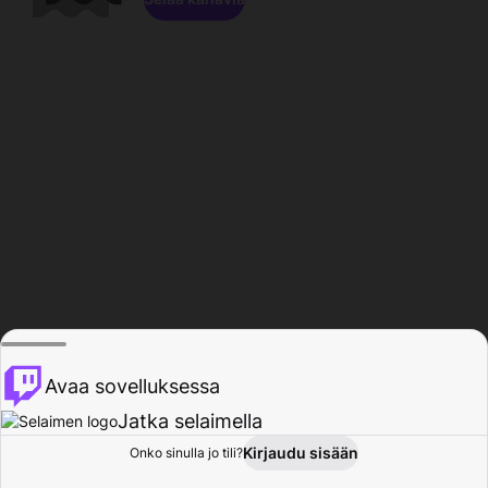
Avaa sovelluksessa
Jatka selaimella
Kirjaudu sisään
Onko sinulla jo tili?
Koti
Selaa
Toiminta
Profiili